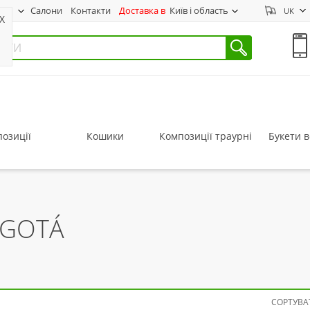
нас
Салони
Контакти
Доставка в
Київ і область
UK
X
озиції
Кошики
Композиції траурні
Букети в
OGOTÁ
СОРТУВАТ