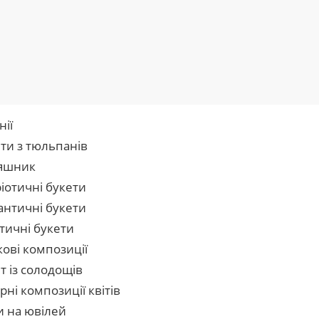
нії
ти з тюльпанів
яшник
іотичні букети
нтичні букети
тичні букети
кові композиції
т із солодощів
рні композиції квітів
и на ювілей