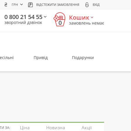
ГРН
ВІДСТЕЖИТИ ЗАМОВЛЕННЯ
ВХІД
0 800 21 54 55
Кошик
0
зворотний дзвінок
замовлень немає
есільні
Привід
Подарунки
Ціна
Новизна
Акції
И ЗА: