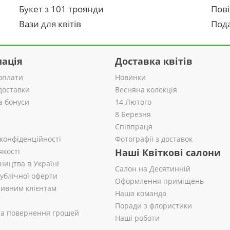
Букет з 101 троянди
Пові
Вази для квітів
Пода
ація
Доставка квітів
оплати
Новинки
доставки
Весняна колекція
а бонуси
14 Лютого
8 Березня
Співпраця
 конфіденційності
Фотографії з доставок
якості
Наші Квіткові салони
ництва в Україні
Салон на Десятинній
публічної оферти
Оформлення приміщень
ивним клієнтам
Наша команда
Поради з флористики
 та повернення грошей
Наші роботи