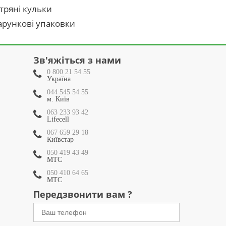
тряні кульки
рункові упаковки
Зв'яжіться з нами
0 800 21 54 55
Україна
044 545 54 55
м. Київ
063 233 93 42
Lifecell
067 659 29 18
Київстар
050 419 43 49
МТС
050 410 64 65
МТС
Передзвонити вам ?