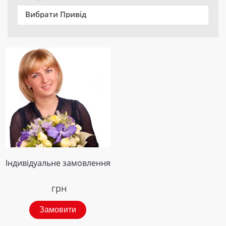
Вибрати Привід
Індивідуальне замовлення
грн
Замовити