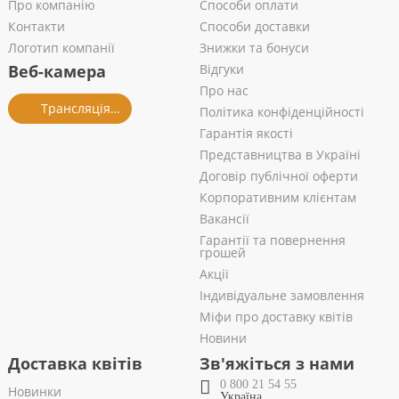
Про компанію
Способи оплати
Контакти
Способи доставки
Логотип компанії
Знижки та бонуси
Веб-камера
Відгуки
Про нас
Трансляція із салону
Політика конфіденційності
Гарантія якості
Представництва в Україні
Договір публічної оферти
Корпоративним клієнтам
Вакансії
Гарантії та повернення
грошей
Акції
Індивідуальне замовлення
Міфи про доставку квітів
Новини
Доставка квітів
Зв'яжіться з нами
0 800 21 54 55
Новинки
Україна