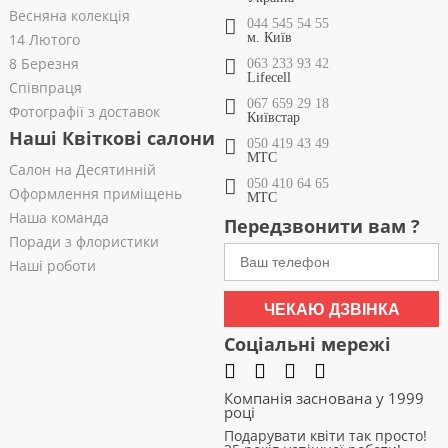
Весняна колекція
044 545 54 55
14 Лютого
м. Київ
8 Березня
063 233 93 42
Lifecell
Співпраця
067 659 29 18
Фотографії з доставок
Київстар
Наші Квіткові салони
050 419 43 49
МТС
Салон на Десятинній
050 410 64 65
Оформлення приміщень
МТС
Наша команда
Передзвонити вам ?
Поради з флористики
Наші роботи
ЧЕКАЮ ДЗВІНКА
Соціальні мережі
Компанія заснована у 1999
році
Подарувати квіти так просто!