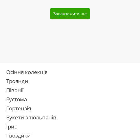
Завантажити ще
Осіння колекція
Троянди
Півонії
Еустома
Гортензія
Букети з тюльпанів
Ірис
Гвоздики