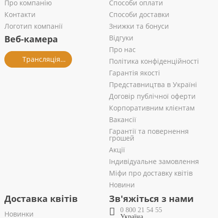
Про компанію
Способи оплати
Контакти
Способи доставки
Логотип компанії
Знижки та бонуси
Веб-камера
Відгуки
Про нас
Трансляція із салону
Політика конфіденційності
Гарантія якості
Представництва в Україні
Договір публічної оферти
Корпоративним клієнтам
Вакансії
Гарантії та повернення
грошей
Акції
Індивідуальне замовлення
Міфи про доставку квітів
Новини
Доставка квітів
Зв'яжіться з нами
0 800 21 54 55
Новинки
Україна