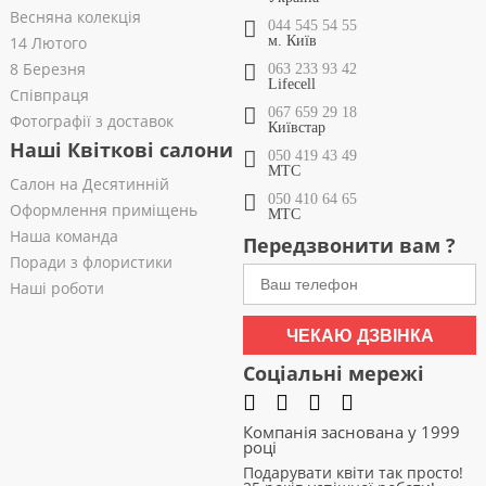
Весняна колекція
044 545 54 55
14 Лютого
м. Київ
8 Березня
063 233 93 42
Lifecell
Співпраця
067 659 29 18
Фотографії з доставок
Київстар
Наші Квіткові салони
050 419 43 49
МТС
Салон на Десятинній
050 410 64 65
Оформлення приміщень
МТС
Наша команда
Передзвонити вам ?
Поради з флористики
Наші роботи
ЧЕКАЮ ДЗВІНКА
Соціальні мережі
Компанія заснована у 1999
році
Подарувати квіти так просто!