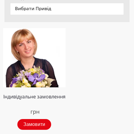
Вибрати Привід
Індивідуальне замовлення
грн
Замовити