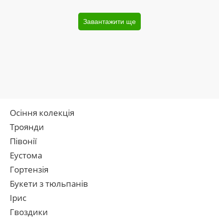
Завантажити ще
Осіння колекція
Троянди
Півонії
Еустома
Гортензія
Букети з тюльпанів
Ірис
Гвоздики