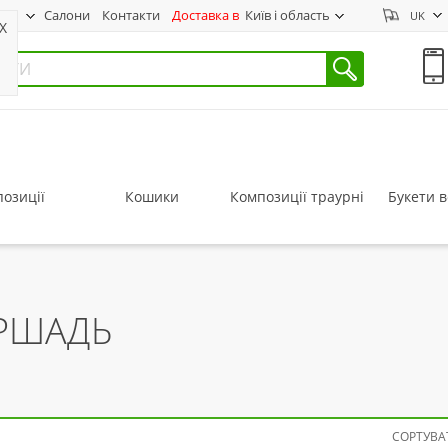
нас
Салони
Контакти
Доставка в
Київ і область
UK
X
озиції
Кошики
Композиції траурні
Букети в
ЕРШАДЬ
СОРТУВАТ