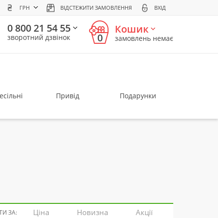
ГРН
ВІДСТЕЖИТИ ЗАМОВЛЕННЯ
ВХІД
0 800 21 54 55
Кошик
0
зворотний дзвінок
замовлень немає
есільні
Привід
Подарунки
Ціна
Новизна
Акції
И ЗА: