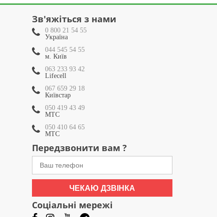
Зв'яжіться з нами
0 800 21 54 55
Україна
044 545 54 55
м. Київ
063 233 93 42
Lifecell
067 659 29 18
Київстар
050 419 43 49
МТС
050 410 64 65
МТС
Передзвонити вам ?
ЧЕКАЮ ДЗВІНКА
Соціальні мережі