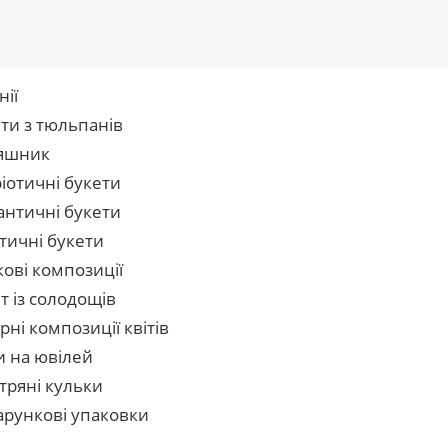
нії
ти з тюльпанів
яшник
іотичні букети
нтичні букети
тичні букети
кові композиції
т із солодощів
рні композиції квітів
и на ювілей
тряні кульки
рункові упаковки