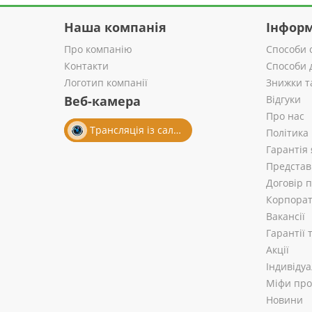
Наша компанія
Інформ
Про компанію
Способи 
Контакти
Способи 
Логотип компанії
Знижки т
Веб-камера
Відгуки
Про нас
Трансляція із салону
Політика
Гарантія 
Представ
Договір 
Корпорат
Вакансії
Гарантії
Акції
Індивіду
Міфи про 
Новини