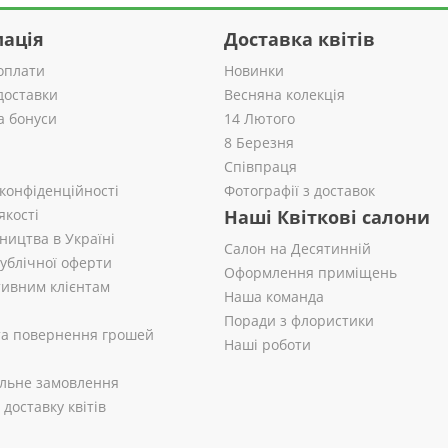
ація
Доставка квітів
оплати
Новинки
доставки
Весняна колекція
а бонуси
14 Лютого
8 Березня
Співпраця
 конфіденційності
Фотографії з доставок
якості
Наші Квіткові салони
ництва в Україні
Салон на Десятинній
публічної оферти
Оформлення приміщень
ивним клієнтам
Наша команда
Поради з флористики
 та повернення грошей
Наші роботи
альне замовлення
доставку квітів