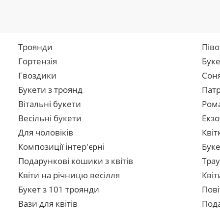
Троянди
Піво
Гортензія
Буке
Гвоздики
Сон
Букети з троянд
Патр
Вітальні букети
Рома
Весільні букети
Екзо
Для чоловіків
Квіт
Композиції інтер'єрні
Буке
Подарункові кошики з квітів
Трау
Квіти на річницю весілля
Квіт
Букет з 101 троянди
Пові
Вази для квітів
Пода