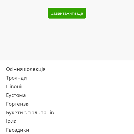
Завантажити ще
Осіння колекція
Троянди
Півонії
Еустома
Гортензія
Букети з тюльпанів
Ірис
Гвоздики