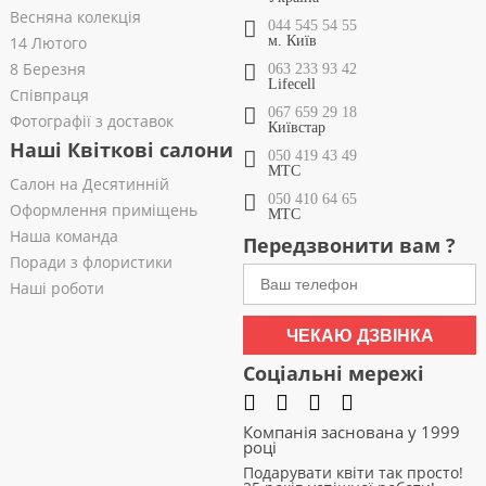
Весняна колекція
044 545 54 55
14 Лютого
м. Київ
8 Березня
063 233 93 42
Lifecell
Співпраця
067 659 29 18
Фотографії з доставок
Київстар
Наші Квіткові салони
050 419 43 49
МТС
Салон на Десятинній
050 410 64 65
Оформлення приміщень
МТС
Наша команда
Передзвонити вам ?
Поради з флористики
Наші роботи
ЧЕКАЮ ДЗВІНКА
Соціальні мережі
Компанія заснована у 1999
році
Подарувати квіти так просто!