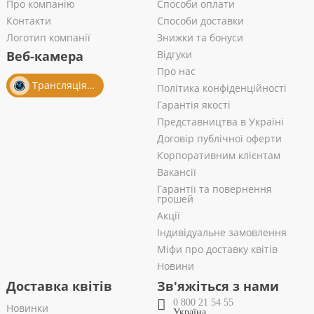
Про компанію
Способи оплати
Контакти
Способи доставки
Логотип компанії
Знижки та бонуси
Веб-камера
Відгуки
Про нас
Трансляція із салону
Політика конфіденційності
Гарантія якості
Представництва в Україні
Договір публічної оферти
Корпоративним клієнтам
Вакансії
Гарантії та повернення
грошей
Акції
Індивідуальне замовлення
Міфи про доставку квітів
Новини
Доставка квітів
Зв'яжіться з нами
0 800 21 54 55
Новинки
Україна