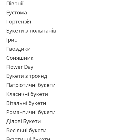
Півонії
Еустома
Гортензія
Букети з тюльпанів
Ірис
Гвоздики
Соняшник
Flower Day
Букети з троянд
Патріотичні букети
Класичні букети
Вітальні букети
Романтичні букети
Ділові Букети
Весільні букети
Екзотичні букети