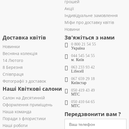
грошей
Акції
Індивідуальне замовлення
Міфи про доставку квітів
Новини
Доставка квітів
Зв'яжіться з нами
0 800 21 54 55
Новинки
Україна
Весняна колекція
044 545 54 55
14 Лютого
м. Київ
8 Березня
063 233 93 42
Lifecell
Співпраця
067 659 29 18
Фотографії з доставок
Київстар
Наші Квіткові салони
050 419 43 49
МТС
Салон на Десятинній
050 410 64 65
Оформлення приміщень
МТС
Наша команда
Передзвонити вам ?
Поради з флористики
Наші роботи