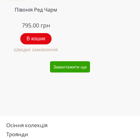
Півонія Ред Чарм
795.00
грн
В кошик
Швидке замовлення
Завантажити ще
Осіння колекція
Троянди