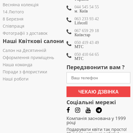
Весняна колекція
044 545 54 55
14 Лютого
м. Київ
8 Березня
063 233 93 42
Lifecell
Співпраця
067 659 29 18
Фотографії з доставок
Київстар
Наші Квіткові салони
050 419 43 49
МТС
Салон на Десятинній
050 410 64 65
Оформлення приміщень
МТС
Наша команда
Передзвонити вам ?
Поради з флористики
Наші роботи
ЧЕКАЮ ДЗВІНКА
Соціальні мережі
Компанія заснована у 1999
році
Подарувати квіти так просто!