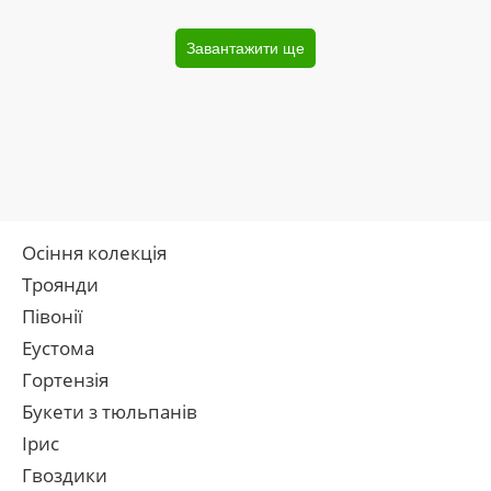
Завантажити ще
Осіння колекція
Троянди
Півонії
Еустома
Гортензія
Букети з тюльпанів
Ірис
Гвоздики