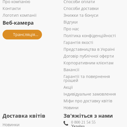
Про компанію
Способи оплати
Контакти
Способи доставки
Логотип компанії
Знижки та бонуси
Веб-камера
Відгуки
Про нас
Трансляція із салону
Політика конфіденційності
Гарантія якості
Представництва в Україні
Договір публічної оферти
Корпоративним клієнтам
Вакансії
Гарантії та повернення
грошей
Акції
Індивідуальне замовлення
Міфи про доставку квітів
Новини
Доставка квітів
Зв'яжіться з нами
0 800 21 54 55
Новинки
Україна