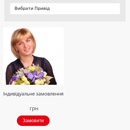
Вибрати Привід
Індивідуальне замовлення
грн
Замовити