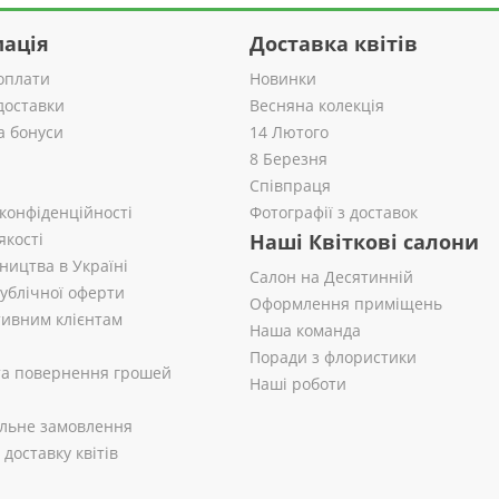
ація
Доставка квітів
оплати
Новинки
доставки
Весняна колекція
а бонуси
14 Лютого
8 Березня
Співпраця
 конфіденційності
Фотографії з доставок
якості
Наші Квіткові салони
ництва в Україні
Салон на Десятинній
публічної оферти
Оформлення приміщень
ивним клієнтам
Наша команда
Поради з флористики
 та повернення грошей
Наші роботи
альне замовлення
доставку квітів