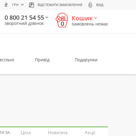
ГРН
ВІДСТЕЖИТИ ЗАМОВЛЕННЯ
ВХІД
0 800 21 54 55
Кошик
0
зворотний дзвінок
замовлень немає
есільні
Привід
Подарунки
Ціна
Новизна
Акції
И ЗА: