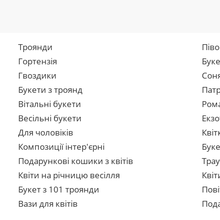
Троянди
Піво
Гортензія
Буке
Гвоздики
Сон
Букети з троянд
Патр
Вітальні букети
Рома
Весільні букети
Екзо
Для чоловіків
Квіт
Композиції інтер'єрні
Буке
Подарункові кошики з квітів
Трау
Квіти на річницю весілля
Квіт
Букет з 101 троянди
Пові
Вази для квітів
Пода