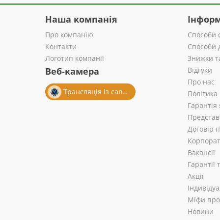
Наша компанія
Інформ
Про компанію
Способи 
Контакти
Способи 
Логотип компанії
Знижки т
Веб-камера
Відгуки
Про нас
Трансляція із салону
Політика
Гарантія 
Представ
Договір 
Корпорат
Вакансії
Гарантії
Акції
Індивіду
Міфи про 
Новини