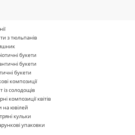
нії
ти з тюльпанів
яшник
іотичні букети
нтичні букети
тичні букети
кові композиції
т із солодощів
рні композиції квітів
и на ювілей
тряні кульки
рункові упаковки