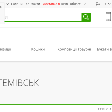
нас
Салони
Контакти
Доставка в
Київ і область
UK
X
озиції
Кошики
Композиції траурні
Букети в
ТЕМІВСЬК
СОРТУВАТ