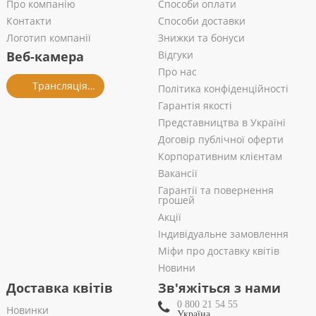
Про компанію
Способи оплати
Контакти
Способи доставки
Логотип компанії
Знижки та бонуси
Веб-камера
Відгуки
Про нас
Трансляція із салону
Політика конфіденційності
Гарантія якості
Представництва в Україні
Договір публічної оферти
Корпоративним клієнтам
Вакансії
Гарантії та повернення
грошей
Акції
Індивідуальне замовлення
Міфи про доставку квітів
Новини
Доставка квітів
Зв'яжіться з нами
0 800 21 54 55
Новинки
Україна