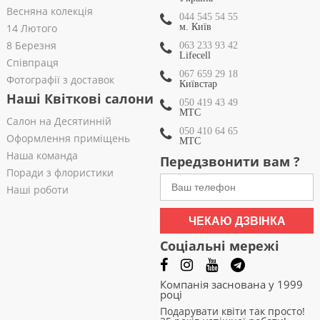
Весняна колекція
044 545 54 55
14 Лютого
м. Київ
8 Березня
063 233 93 42
Lifecell
Співпраця
067 659 29 18
Фотографії з доставок
Київстар
Наші Квіткові салони
050 419 43 49
МТС
Салон на Десятинній
050 410 64 65
Оформлення приміщень
МТС
Наша команда
Передзвонити вам ?
Поради з флористики
Наші роботи
ЧЕКАЮ ДЗВІНКА
Соціальні мережі
Компанія заснована у 1999
році
Подарувати квіти так просто!