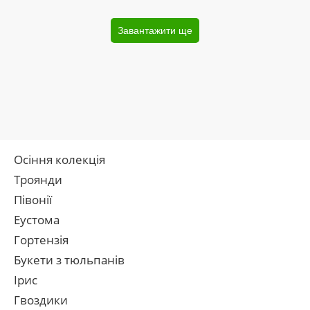
Завантажити ще
Осіння колекція
Троянди
Півонії
Еустома
Гортензія
Букети з тюльпанів
Ірис
Гвоздики