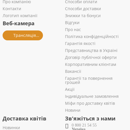
Про компанію
Способи оплати
Контакти
Способи доставки
Логотип компанії
Знижки та бонуси
Веб-камера
Відгуки
Про нас
Трансляція із салону
Політика конфіденційності
Гарантія якості
Представництва в Україні
Договір публічної оферти
Корпоративним клієнтам
Вакансії
Гарантії та повернення
грошей
Акції
Індивідуальне замовлення
Міфи про доставку квітів
Новини
Доставка квітів
Зв'яжіться з нами
0 800 21 54 55
Новинки
Україна