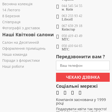
Весняна колекція
044 545 54 55
14 Лютого
м. Київ
8 Березня
063 233 93 42
Lifecell
Співпраця
067 659 29 18
Фотографії з доставок
Київстар
Наші Квіткові салони
050 419 43 49
МТС
Салон на Десятинній
050 410 64 65
Оформлення приміщень
МТС
Наша команда
Передзвонити вам ?
Поради з флористики
Наші роботи
ЧЕКАЮ ДЗВІНКА
Соціальні мережі
Компанія заснована у 1999
році
Подарувати квіти так просто!