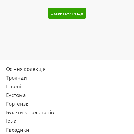
Завантажити ще
Осіння колекція
Троянди
Півонії
Еустома
Гортензія
Букети з тюльпанів
Ірис
Гвоздики