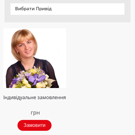
Вибрати Привід
Індивідуальне замовлення
грн
Замовити