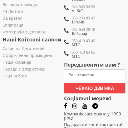
Весняна колекція
044 545 54 55
14 Лютого
м. Київ
8 Березня
063 233 93 42
Lifecell
Співпраця
067 659 29 18
Фотографії з доставок
Київстар
Наші Квіткові салони
050 419 43 49
МТС
Салон на Десятинній
050 410 64 65
Оформлення приміщень
МТС
Наша команда
Передзвонити вам ?
Поради з флористики
Наші роботи
ЧЕКАЮ ДЗВІНКА
Соціальні мережі
Компанія заснована у 1999
році
Подарувати квіти так просто!