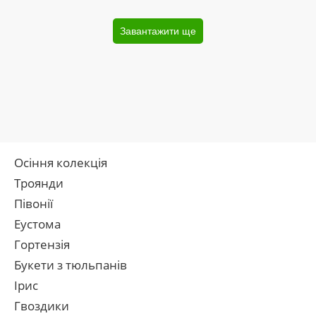
Завантажити ще
Осіння колекція
Троянди
Півонії
Еустома
Гортензія
Букети з тюльпанів
Ірис
Гвоздики