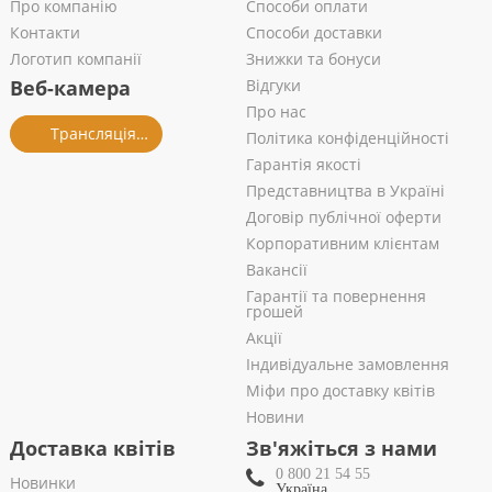
Про компанію
Способи оплати
Контакти
Способи доставки
Логотип компанії
Знижки та бонуси
Веб-камера
Відгуки
Про нас
Трансляція із салону
Політика конфіденційності
Гарантія якості
Представництва в Україні
Договір публічної оферти
Корпоративним клієнтам
Вакансії
Гарантії та повернення
грошей
Акції
Індивідуальне замовлення
Міфи про доставку квітів
Новини
Доставка квітів
Зв'яжіться з нами
0 800 21 54 55
Новинки
Україна