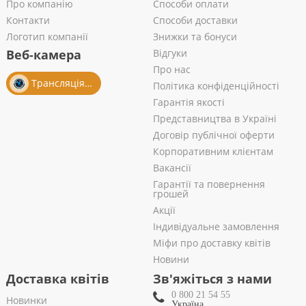
Про компанію
Способи оплати
Контакти
Способи доставки
Логотип компанії
Знижки та бонуси
Веб-камера
Відгуки
Про нас
Трансляція із салону
Політика конфіденційності
Гарантія якості
Представництва в Україні
Договір публічної оферти
Корпоративним клієнтам
Вакансії
Гарантії та повернення
грошей
Акції
Індивідуальне замовлення
Міфи про доставку квітів
Новини
Доставка квітів
Зв'яжіться з нами
0 800 21 54 55
Новинки
Україна