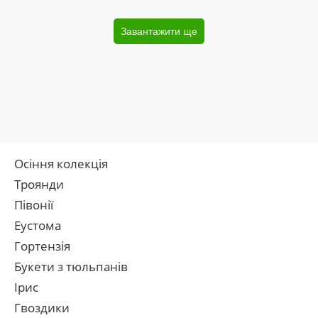
Завантажити ще
Осіння колекція
Троянди
Півонії
Еустома
Гортензія
Букети з тюльпанів
Ірис
Гвоздики