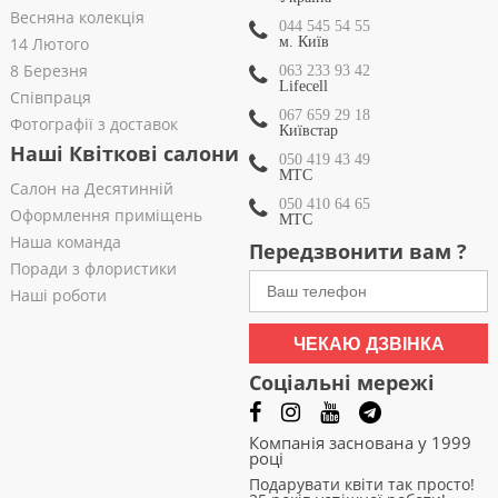
Весняна колекція
044 545 54 55
14 Лютого
м. Київ
8 Березня
063 233 93 42
Lifecell
Співпраця
067 659 29 18
Фотографії з доставок
Київстар
Наші Квіткові салони
050 419 43 49
МТС
Салон на Десятинній
050 410 64 65
Оформлення приміщень
МТС
Наша команда
Передзвонити вам ?
Поради з флористики
Наші роботи
ЧЕКАЮ ДЗВІНКА
Соціальні мережі
Компанія заснована у 1999
році
Подарувати квіти так просто!