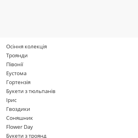
Осіння колекція
Троянди
Півонії
Еустома
Гортензія
Букети з тюльпанів
Ірис
Гвоздики
Соняшник
Flower Day
Букети з троянд