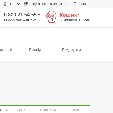
ГРН
ВІДСТЕЖИТИ ЗАМОВЛЕННЯ
ВХІД
0 800 21 54 55
Кошик
0
зворотний дзвінок
замовлень немає
есільні
Привід
Подарунки
Ціна
Новизна
Акції
И ЗА: