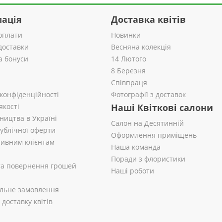
ація
Доставка квітів
оплати
Новинки
доставки
Весняна колекція
а бонуси
14 Лютого
8 Березня
Співпраця
 конфіденційності
Фотографії з доставок
якості
Наші Квіткові салони
ництва в Україні
Салон на Десятинній
публічної оферти
Оформлення приміщень
ивним клієнтам
Наша команда
Поради з флористики
 та повернення грошей
Наші роботи
альне замовлення
доставку квітів