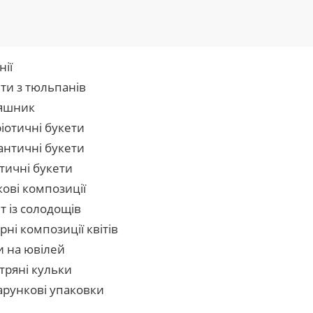
нії
ти з тюльпанів
яшник
іотичні букети
нтичні букети
тичні букети
кові композиції
т із солодощів
рні композиції квітів
и на ювілей
тряні кульки
рункові упаковки