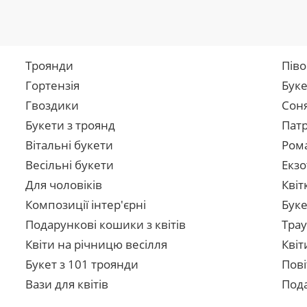
Троянди
Піво
Гортензія
Буке
Гвоздики
Сон
Букети з троянд
Патр
Вітальні букети
Рома
Весільні букети
Екзо
Для чоловіків
Квіт
Композиції інтер'єрні
Буке
Подарункові кошики з квітів
Трау
Квіти на річницю весілля
Квіт
Букет з 101 троянди
Пові
Вази для квітів
Пода