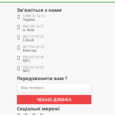
Зв'яжіться з нами
0 800 21 54 55
Україна
044 545 54 55
м. Київ
063 233 93 42
Lifecell
067 659 29 18
Київстар
050 419 43 49
МТС
050 410 64 65
МТС
Передзвонити вам ?
ЧЕКАЮ ДЗВІНКА
Соціальні мережі