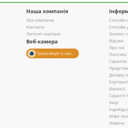
Наша компанія
Інформ
Про компанію
Способи 
Контакти
Способи 
Логотип компанії
Знижки т
Веб-камера
Відгуки
Про нас
Трансляція із салону
Політика
Гарантія 
Представ
Договір 
Корпорат
Вакансії
Гарантії
Акції
Індивіду
Міфи про 
Новини