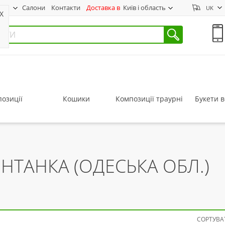
нас
Салони
Контакти
Доставка в
Київ і область
UK
X
озиції
Кошики
Композиції траурні
Букети в
ОНТАНКА (ОДЕСЬКА ОБЛ.)
СОРТУВАТ