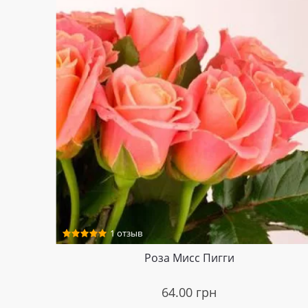
1 отзыв
Роза Мисc Пигги
64.00
грн