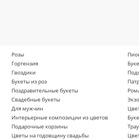
Розы
Пио
Гортензия
Бук
Гвоздики
Под
Букеты из роз
Пат
Поздравительные букеты
Ром
Свадебные букеты
Экз
Для мужчин
Цве
Интерьерные композиции из цветов
Буке
Подарочные корзины
Тра
Цветы на годовщину свадьбы
Цве