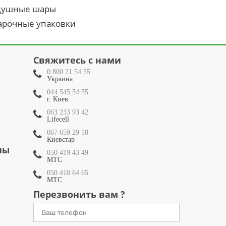
душные шары
арочные упаковки
Свяжитесь с нами
0 800 21 54 55
Украина
044 545 54 55
г. Киев
063 233 93 42
Lifecell
067 659 29 18
Киевстар
ны
050 419 43 49
МТС
050 410 64 65
МТС
Перезвонить вам ?