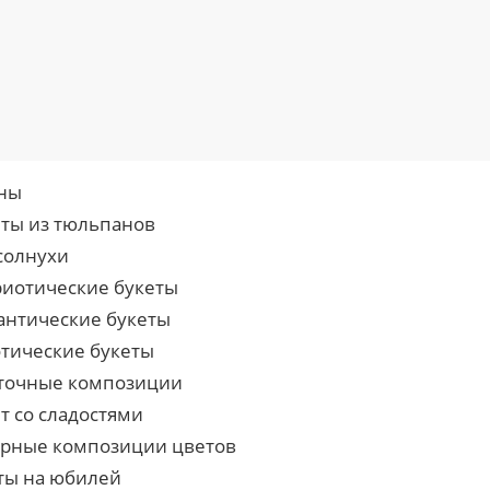
ны
еты из тюльпанов
солнухи
риотические букеты
антические букеты
отические букеты
точные композиции
т со сладостями
урные композиции цветов
ты на юбилей