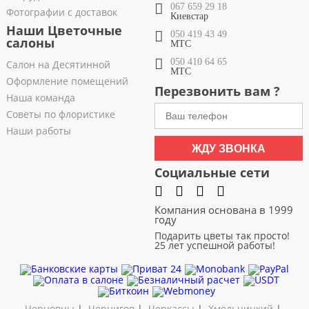
067 659 29 18
Фотографии с доставок
Киевстар
Наши Цветочные
050 419 43 49
салоны
МТС
050 410 64 65
Салон на Десятинной
МТС
Оформление помещений
Перезвонить вам ?
Наша команда
Советы по флористике
Наши работы
ЖДУ ЗВОНКА
Социальные сети
Компания основана в 1999
году
Подарить цветы так просто!
25 лет успешной работы!
Черновцы
|
Чернигов
|
Черкассы
|
Хмельницкий
|