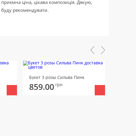
приємна ціна, цікава композиція. Дякую,
сподоб
буду рекомендувати.
на ден
дякую 
профес
в теле
Букет 3 розы Сильва Пинк
Букет 5 
859.00
875.
грн