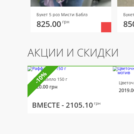
Букет 5 роз Мисти Баблз
Буке
825.00
85
грн
АКЦИИ И СКИДКИ
-10%
Раффаэлло 150 г
320.00
грн
2019.0
ВМЕСТЕ -
2105.10
грн