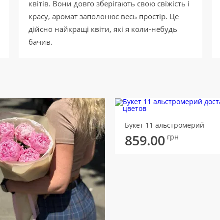
квітів. Вони довго зберігають свою свіжість і
красу, аромат заполонює весь простір. Це
дійсно найкращі квіти, які я коли-небудь
бачив.
Букет 11 альстромерий
859.00
грн