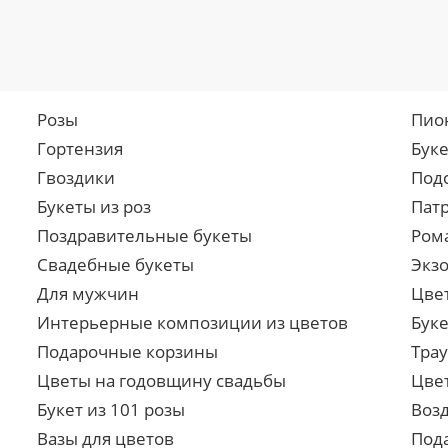
Розы
Пио
Гортензия
Бук
Гвоздики
Под
Букеты из роз
Пат
Поздравительные букеты
Ром
Свадебные букеты
Экз
Для мужчин
Цве
Интерьерные композиции из цветов
Буке
Подарочные корзины
Тра
Цветы на годовщину свадьбы
Цве
Букет из 101 розы
Воз
Вазы для цветов
Под