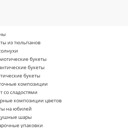
ны
еты из тюльпанов
солнухи
риотические букеты
антические букеты
отические букеты
точные композиции
т со сладостями
урные композиции цветов
ты на юбилей
душные шары
арочные упаковки