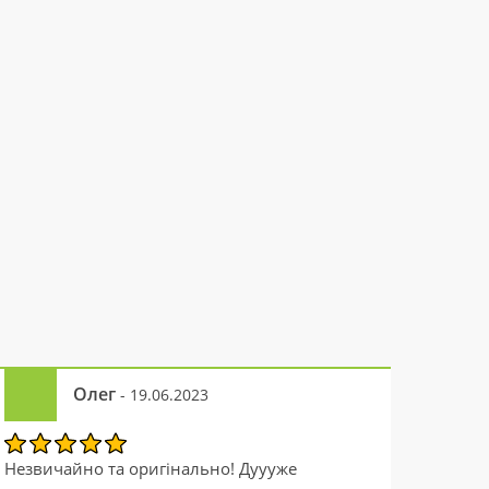
Олег
- 19.06.2023
Незвичайно та оригінально! Дуууже
Незвич