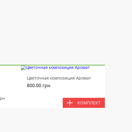
-10%
Цветочная композиция Аромат
Медвед
800.00
грн
450.00
ВМЕС
грн
КОМПЛЕКТ