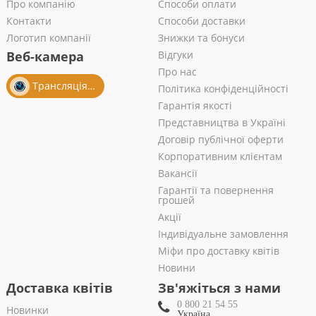
Про компанію
Способи оплати
Контакти
Способи доставки
Логотип компанії
Знижки та бонуси
Веб-камера
Відгуки
Про нас
Трансляція із салону
Політика конфіденційності
Гарантія якості
Представництва в Україні
Договір публічної оферти
Корпоративним клієнтам
Вакансії
Гарантії та повернення
грошей
Акції
Індивідуальне замовлення
Міфи про доставку квітів
Новини
Доставка квітів
Зв'яжіться з нами
0 800 21 54 55
Новинки
Україна