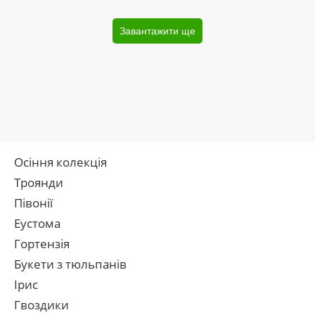
Завантажити ще
Осіння колекція
Троянди
Півонії
Еустома
Гортензія
Букети з тюльпанів
Ірис
Гвоздики