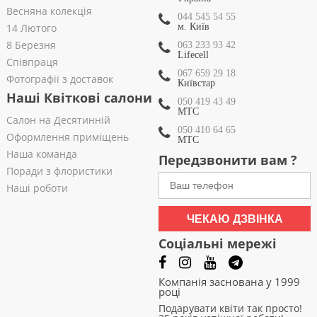
Весняна колекція
044 545 54 55
14 Лютого
м. Київ
8 Березня
063 233 93 42
Lifecell
Співпраця
067 659 29 18
Фотографії з доставок
Київстар
Наші Квіткові салони
050 419 43 49
МТС
Салон на Десятинній
050 410 64 65
Оформлення приміщень
МТС
Наша команда
Передзвонити вам ?
Поради з флористики
Наші роботи
ЧЕКАЮ ДЗВІНКА
Соціальні мережі
Компанія заснована у 1999
році
Подарувати квіти так просто!