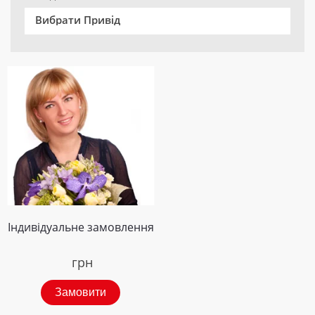
Вибрати Привід
Індивідуальне замовлення
грн
Замовити