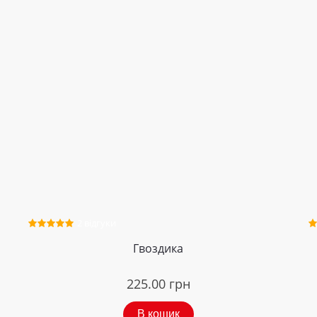
2 відгуки
Гвоздика
225.00
грн
В кошик