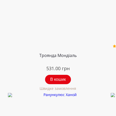
Троянда Мондіаль
531.00
грн
В кошик
Швидке замовлення