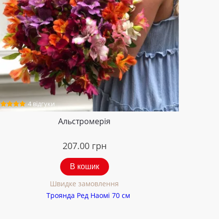
4 відгуки
Альстромерія
207.00
грн
В кошик
Швидке замовлення