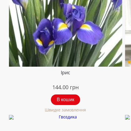
Ірис
144.00
грн
В кошик
Швидке замовлення