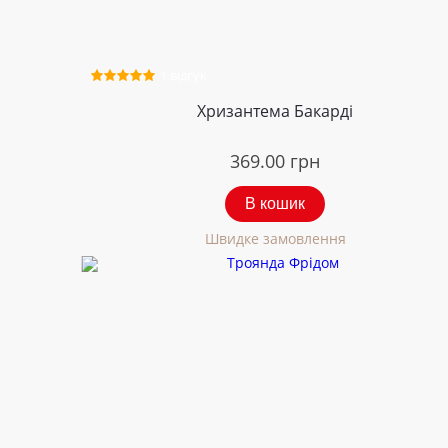
1 відгук
Хризантема Бакарді
369.00
грн
В кошик
Швидке замовлення