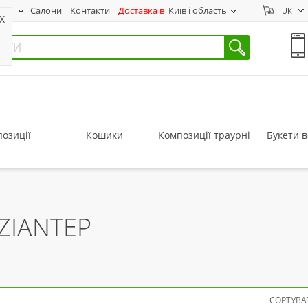
нас
Салони
Контакти
Доставка в
Київ і область
UK
X
озиції
Кошики
Композиції траурні
Букети в
ZIANTEP
СОРТУВАТ