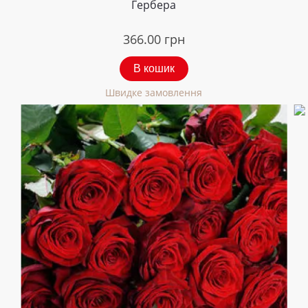
Гербера
366.00
грн
В кошик
Швидке замовлення