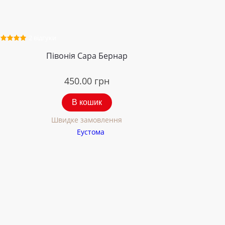
2 відгуки
Півонія Сара Бернар
450.00
грн
В кошик
Швидке замовлення