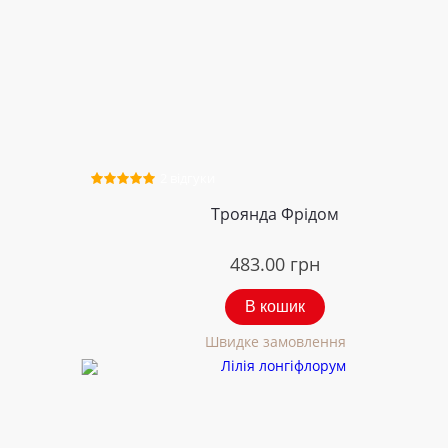
2 відгуки
Троянда Фрідом
483.00
грн
В кошик
Швидке замовлення