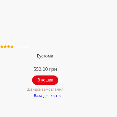
3 відгуки
Еустома
552.00
грн
В кошик
Швидке замовлення