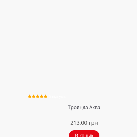
5 відгуків
Троянда Аква
213.00
грн
В кошик