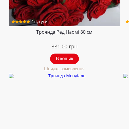
2 відгуки
Троянда Ред Наомі 80 см
381.00
грн
В кошик
Швидке замовлення