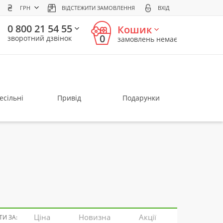
ГРН
ВІДСТЕЖИТИ ЗАМОВЛЕННЯ
ВХІД
0 800 21 54 55
Кошик
0
зворотний дзвінок
замовлень немає
есільні
Привід
Подарунки
Ціна
Новизна
Акції
И ЗА: